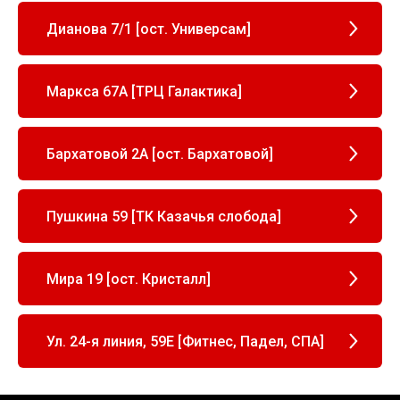
Дианова 7/1 [ост. Универсам]
Маркса 67А [ТРЦ Галактика]
Бархатовой 2А [ост. Бархатовой]
Пушкина 59 [ТК Казачья слобода]
Мира 19 [ост. Кристалл]
Ул. 24-я линия, 59Е [Фитнес, Падел, СПА]