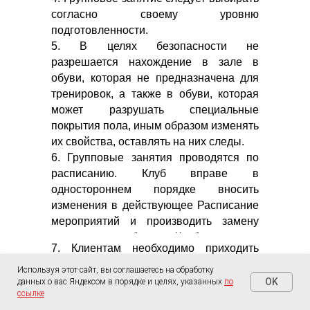
согласно своему уровню
подготовленности.
5. В целях безопасности не
разрешается нахождение в зале в
обуви, которая не предназначена для
тренировок, а также в обуви, которая
может разрушать специальные
покрытия пола, иным образом изменять
их свойства, оставлять на них следы.
6. Групповые занятия проводятся по
расписанию. Клуб вправе в
одностороннем порядке вносить
изменения в действующее Расписание
мероприятий и производить замену
заявленного работника Клуба.
7. Клиентам необходимо приходить
заблаговременно до начала занятий,
Используя этот сайт, вы соглашаетесь на обработку
т.к. опоздание более чем на 10 минут
OK
данных о вас Яндексом в порядке и целях, указанных
по
ссылке
может негативно отразиться на