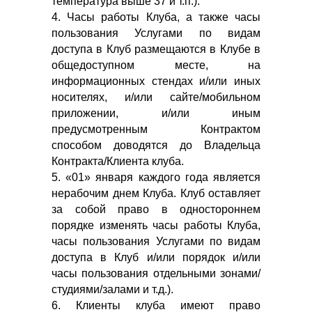
температура выше 37 и т.п.).
4. Часы работы Клуба, а также часы
пользования Услугами по видам
доступа в Клуб размещаются в Клубе в
общедоступном месте, на
информационных стендах и/или иных
носителях, и/или сайте/мобильном
приложении, и/или иным
предусмотренным Контрактом
способом доводятся до Владельца
Контракта/Клиента клуба.
5. «01» января каждого года является
нерабочим днем Клуба. Клуб оставляет
за собой право в одностороннем
порядке изменять часы работы Клуба,
часы пользования Услугами по видам
доступа в Клуб и/или порядок и/или
часы пользования отдельными зонами/
студиями/залами и т.д.).
6. Клиенты клуба имеют право