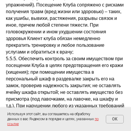
упражнений). Посещение Клуба сопряжено с рисками
получения травм (вред жизни или здоровью) – таких,
как ушибы, вывихи, растяжения, разрывы связок и
иное, причем любой степени тяжести. При
головокружении и ином ухудшении состояния
здоровья Клиент клуба обязан немедленно
прекратить тренировку и любое пользование
услугами и обратиться к врачу;
5.5.5. Обеспечить контроль за своим имуществом при
посещении Клуба в целях предотвращения его кражи
(хищения); при помещении имущества в
персональный шкаф в раздевалке закрыть его на
замок, проверив надежность закрытия; не оставлять
ячейку шкафа открытой; не оставлять имущество без
присмотра (под лавочками, на лавочке, на шкафу и
т.д.). При нарушении любого из указанных требований
Клуб не несет ответственности за утрату имущества
Используя этот сайт, вы соглашаетесь на обработку
Клиента клуба.
OK
данных о вас Яндексом в порядке и целях, указанных
по
ссылке
5.5.6. При утрате или порче Клип-карты для